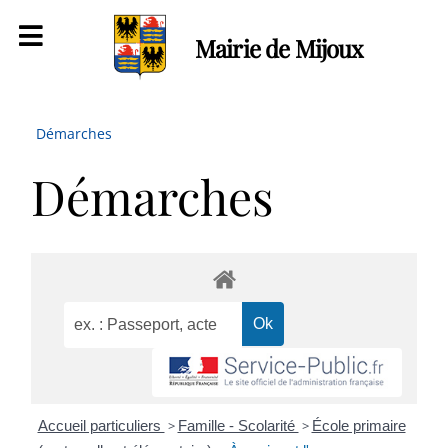
Mairie de Mijoux
Démarches
Démarches
Accueil particuliers
>
Famille - Scolarité
>
École primaire