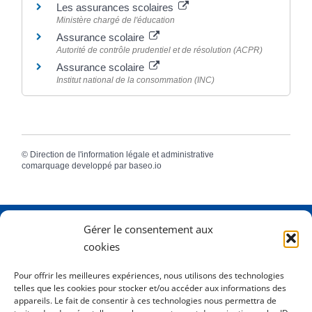
Les assurances scolaires
Ministère chargé de l'éducation
Assurance scolaire
Autorité de contrôle prudentiel et de résolution (ACPR)
Assurance scolaire
Institut national de la consommation (INC)
©
Direction de l'information légale et administrative
comarquage developpé par
baseo.io
Gérer le consentement aux
Adresse
2 Rue Dame Pernette
cookies
01410 Mijoux
Pour offrir les meilleures expériences, nous utilisons des technologies
telles que les cookies pour stocker et/ou accéder aux informations des
Horaires
Lundi de 8h15 à 12h
appareils. Le fait de consentir à ces technologies nous permettra de
Mardi de 8h15 à 12h