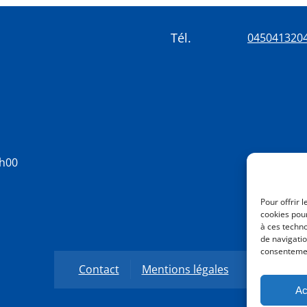
Tél.
045041320
8h00
Pour offrir 
cookies pour
à ces techn
de navigatio
consentement
Contact
Mentions légales
Ac