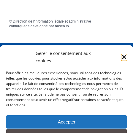
©
Direction de l'information légale et administrative
comarquage developpé par
baseo.io
Gérer le consentement aux
Adresse
2 Rue Dame Pernette
cookies
01410 Mijoux
Pour offrir les meilleures expériences, nous utilisons des technologies
telles que les cookies pour stocker et/ou accéder aux informations des
Horaires
Lundi de 8h15 à 12h
appareils. Le fait de consentir à ces technologies nous permettra de
Mardi de 8h15 à 12h
traiter des données telles que le comportement de navigation ou les ID
uniques sur ce site. Le fait de ne pas consentir ou de retirer son
Mercredi 8h15 à 12h
consentement peut avoir un effet négatif sur certaines caractéristiques
Jeudi de 8h15 à 12h - 16h à 18h00
et fonctions.
Vendredi de 8h15 à 12h
Accepter
Tél.
0450413204