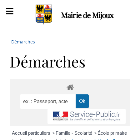
Mairie de Mijoux
Démarches
Démarches
Accueil particuliers
>
Famille - Scolarité
>
École primaire