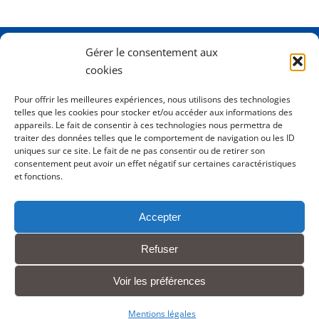
Gérer le consentement aux
Adresse
2 Rue Dame Pernette
cookies
01410 Mijoux
Pour offrir les meilleures expériences, nous utilisons des technologies
telles que les cookies pour stocker et/ou accéder aux informations des
Horaires
Lundi de 8h15 à 12h
appareils. Le fait de consentir à ces technologies nous permettra de
Mardi de 8h15 à 12h
traiter des données telles que le comportement de navigation ou les ID
uniques sur ce site. Le fait de ne pas consentir ou de retirer son
Mercredi 8h15 à 12h
consentement peut avoir un effet négatif sur certaines caractéristiques
Jeudi de 8h15 à 12h - 16h à 18h00
et fonctions.
Vendredi de 8h15 à 12h
Accepter
Tél.
0450413204
Refuser
Contact
Voir les préférences
Mentions légales
Mentions légales