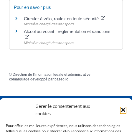
Pour en savoir plus
Circuler à vélo, roulez en toute sécurité
Ministère chargé des transports
Alcool au volant : réglementation et sanctions
Ministère chargé des transports
©
Direction de l'information légale et administrative
comarquage developpé par
baseo.io
Gérer le consentement aux
Adresse
2 Rue Dame Pernette
cookies
01410 Mijoux
Pour offrir les meilleures expériences, nous utilisons des technologies
telles que les cookies pour stocker et/ou accéder aux informations des