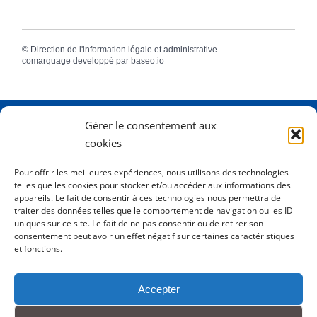
©
Direction de l'information légale et administrative
comarquage developpé par
baseo.io
Gérer le consentement aux
Adresse
2 Rue Dame Pernette
cookies
01410 Mijoux
Pour offrir les meilleures expériences, nous utilisons des technologies
telles que les cookies pour stocker et/ou accéder aux informations des
Horaires
Lundi de 8h15 à 12h
appareils. Le fait de consentir à ces technologies nous permettra de
Mardi de 8h15 à 12h
traiter des données telles que le comportement de navigation ou les ID
uniques sur ce site. Le fait de ne pas consentir ou de retirer son
Mercredi 8h15 à 12h
consentement peut avoir un effet négatif sur certaines caractéristiques
Jeudi de 8h15 à 12h - 16h à 18h00
et fonctions.
Vendredi de 8h15 à 12h
Accepter
Tél.
0450413204