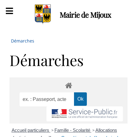
Mairie de Mijoux
Démarches
Démarches
Accueil particuliers
>
Famille - Scolarité
>
Allocations