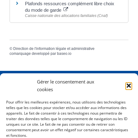
Plafonds ressources complément libre choix
du mode de garde
Caisse nationale des allocations familiales (Cnaf)
©
Direction de l'information légale et administrative
comarquage developpé par
baseo.io
Gérer le consentement aux
Adresse
2 Rue Dame Pernette
cookies
01410 Mijoux
Pour offrir les meilleures expériences, nous utilisons des technologies
telles que les cookies pour stocker et/ou accéder aux informations des
Horaires
Lundi de 8h15 à 12h
appareils. Le fait de consentir à ces technologies nous permettra de
Mardi de 8h15 à 12h
traiter des données telles que le comportement de navigation ou les ID
uniques sur ce site. Le fait de ne pas consentir ou de retirer son
Mercredi 8h15 à 12h
consentement peut avoir un effet négatif sur certaines caractéristiques
Jeudi de 8h15 à 12h - 16h à 18h00
et fonctions.