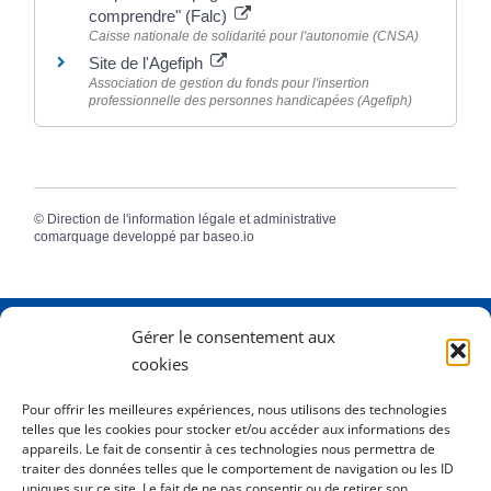
comprendre" (Falc)
Caisse nationale de solidarité pour l'autonomie (CNSA)
Site de l'Agefiph
Association de gestion du fonds pour l'insertion
professionnelle des personnes handicapées (Agefiph)
©
Direction de l'information légale et administrative
comarquage developpé par
baseo.io
Gérer le consentement aux
Adresse
2 Rue Dame Pernette
cookies
01410 Mijoux
Pour offrir les meilleures expériences, nous utilisons des technologies
telles que les cookies pour stocker et/ou accéder aux informations des
Horaires
Lundi de 8h15 à 12h
appareils. Le fait de consentir à ces technologies nous permettra de
Mardi de 8h15 à 12h
traiter des données telles que le comportement de navigation ou les ID
uniques sur ce site. Le fait de ne pas consentir ou de retirer son
Mercredi 8h15 à 12h