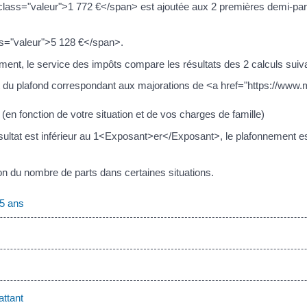
class="valeur">1 772 €</span> est ajoutée aux 2 premières demi-pa
ass="valeur">5 128 €</span>.
ment, le service des impôts compare les résultats des 2 calculs suiva
nt du plafond correspondant aux majorations de <a href="https://ww
(en fonction de votre situation et de vos charges de famille)
tat est inférieur au 1<Exposant>er</Exposant>, le plafonnement est
n du nombre de parts dans certaines situations.
 5 ans
ttant