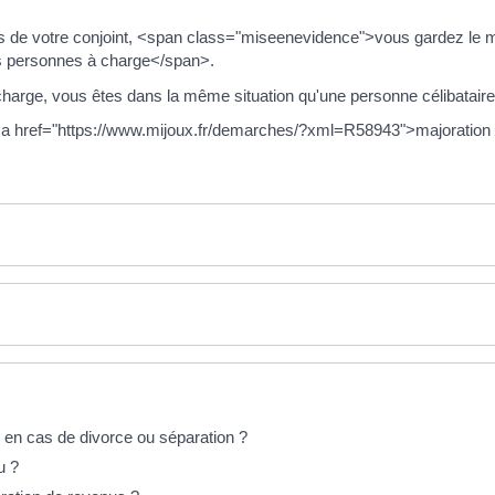
 de votre conjoint, <span class="miseenevidence">vous gardez le
 personnes à charge</span>.
arge, vous êtes dans la même situation qu'une personne célibataire
<a href="https://www.mijoux.fr/demarches/?xml=R58943">majoration de
al en cas de divorce ou séparation ?
u ?