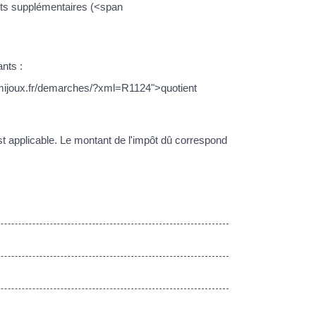
rts supplémentaires (<span
nts :
w.mijoux.fr/demarches/?xml=R1124">quotient
 applicable. Le montant de l'impôt dû correspond