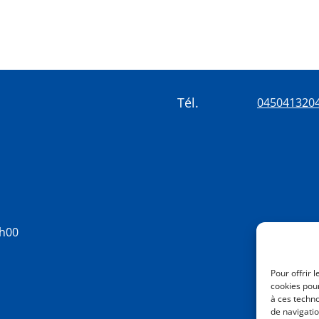
Tél.
045041320
8h00
Pour offrir 
cookies pour
à ces techn
de navigatio