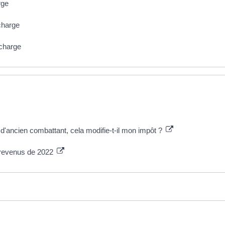
rge
charge
 charge
d'ancien combattant, cela modifie-t-il mon impôt ?
s revenus de 2022