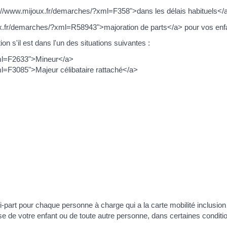
ps://www.mijoux.fr/demarches/?xml=F358">dans les délais habituels</
ux.fr/demarches/?xml=R58943">majoration de parts</a> pour vos enfa
on s'il est dans l'un des situations suivantes :
xml=F2633">Mineur</a>
l=F3085">Majeur célibataire rattaché</a>
-part pour chaque personne à charge qui a la carte mobilité inclusion
se de votre enfant ou de toute autre personne, dans certaines conditi