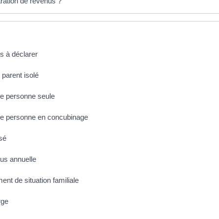
laration de revenus ?
us à déclarer
 parent isolé
une personne seule
'une personne en concubinage
sé
nus annuelle
nt de situation familiale
rge