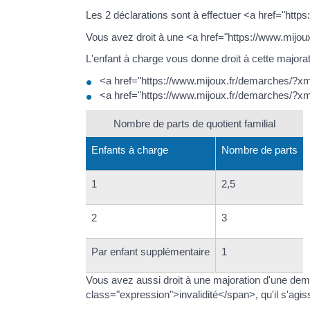
Les 2 déclarations sont à effectuer <a href="htt
Vous avez droit à une <a href="https://www.mijo
L'enfant à charge vous donne droit à cette majorati
<a href="https://www.mijoux.fr/demarches/?
<a href="https://www.mijoux.fr/demarches/?xm
Nombre de parts de quotient familial
Enfants à charge
Nombre de parts
1
2,5
2
3
Par enfant supplémentaire
1
Vous avez aussi droit à une majoration d'une demi
class="expression">invalidité</span>, qu'il s'agis