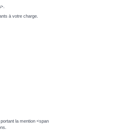
a>.
nts à votre charge.
 portant la mention <span
ons.