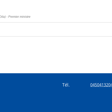
Dila) - Premier ministre
Tél.
045041320