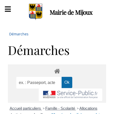
Mairie de Mijoux
Démarches
Démarches
Accueil particuliers
>
Famille - Scolarité
>
Allocations