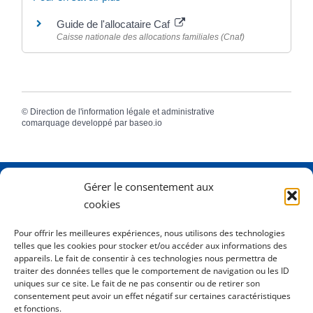
Guide de l'allocataire Caf
Caisse nationale des allocations familiales (Cnaf)
©
Direction de l'information légale et administrative
comarquage developpé par
baseo.io
Gérer le consentement aux
Adresse
2 Rue Dame Pernette
cookies
01410 Mijoux
Pour offrir les meilleures expériences, nous utilisons des technologies
telles que les cookies pour stocker et/ou accéder aux informations des
Horaires
Lundi de 8h15 à 12h
appareils. Le fait de consentir à ces technologies nous permettra de
Mardi de 8h15 à 12h
traiter des données telles que le comportement de navigation ou les ID
uniques sur ce site. Le fait de ne pas consentir ou de retirer son
Mercredi 8h15 à 12h
consentement peut avoir un effet négatif sur certaines caractéristiques
Jeudi de 8h15 à 12h - 16h à 18h00
et fonctions.