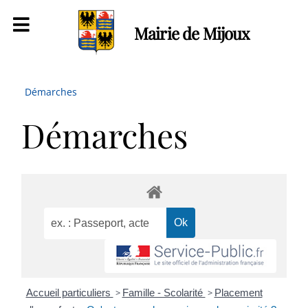
Mairie de Mijoux
Démarches
Démarches
Accueil particuliers
>
Famille - Scolarité
>
Placement