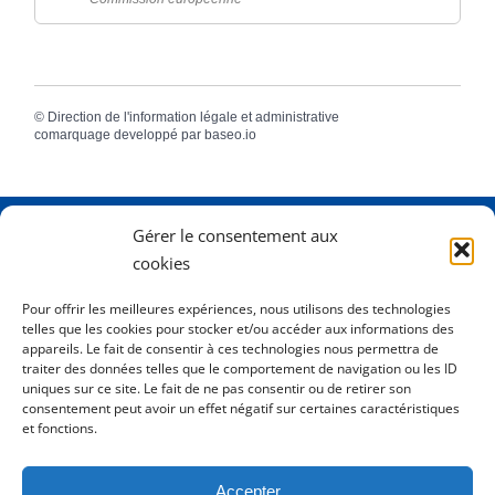
©
Direction de l'information légale et administrative
comarquage developpé par
baseo.io
Gérer le consentement aux
Adresse
2 Rue Dame Pernette
cookies
01410 Mijoux
Pour offrir les meilleures expériences, nous utilisons des technologies
telles que les cookies pour stocker et/ou accéder aux informations des
Horaires
Lundi de 8h15 à 12h
appareils. Le fait de consentir à ces technologies nous permettra de
Mardi de 8h15 à 12h
traiter des données telles que le comportement de navigation ou les ID
uniques sur ce site. Le fait de ne pas consentir ou de retirer son
Mercredi 8h15 à 12h
consentement peut avoir un effet négatif sur certaines caractéristiques
Jeudi de 8h15 à 12h - 16h à 18h00
et fonctions.
Vendredi de 8h15 à 12h
Accepter