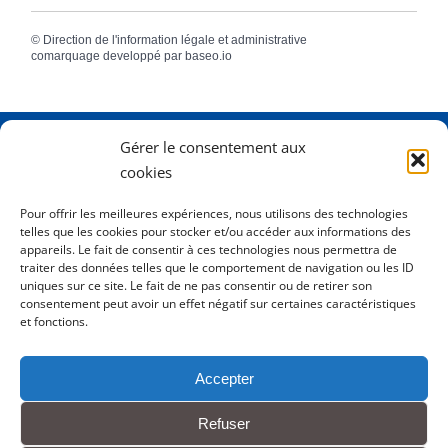
©
Direction de l'information légale et administrative
comarquage developpé par
baseo.io
Gérer le consentement aux
Adresse
2 Rue Dame Pernette
cookies
01410 Mijoux
Pour offrir les meilleures expériences, nous utilisons des technologies
telles que les cookies pour stocker et/ou accéder aux informations des
Horaires
Lundi de 8h15 à 12h
appareils. Le fait de consentir à ces technologies nous permettra de
Mardi de 8h15 à 12h
traiter des données telles que le comportement de navigation ou les ID
uniques sur ce site. Le fait de ne pas consentir ou de retirer son
Mercredi 8h15 à 12h
consentement peut avoir un effet négatif sur certaines caractéristiques
Jeudi de 8h15 à 12h - 16h à 18h00
et fonctions.
Vendredi de 8h15 à 12h
Accepter
Tél.
0450413204
Refuser