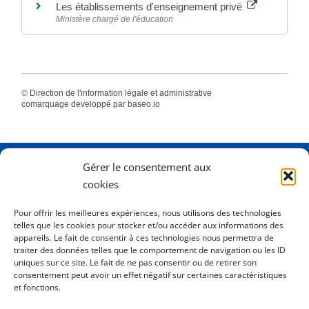
Les établissements d'enseignement privé
Ministère chargé de l'éducation
©
Direction de l'information légale et administrative
comarquage developpé par
baseo.io
Gérer le consentement aux
Adresse
2 Rue Dame Pernette
cookies
01410 Mijoux
Pour offrir les meilleures expériences, nous utilisons des technologies
telles que les cookies pour stocker et/ou accéder aux informations des
Horaires
Lundi de 8h15 à 12h
appareils. Le fait de consentir à ces technologies nous permettra de
Mardi de 8h15 à 12h
traiter des données telles que le comportement de navigation ou les ID
uniques sur ce site. Le fait de ne pas consentir ou de retirer son
Mercredi 8h15 à 12h
consentement peut avoir un effet négatif sur certaines caractéristiques
Jeudi de 8h15 à 12h - 16h à 18h00
et fonctions.
Vendredi de 8h15 à 12h