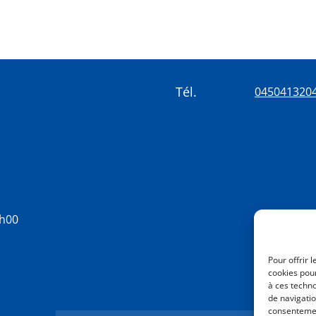
Tél.
045041320
8h00
Pour offrir 
cookies pour
à ces techn
de navigatio
consentement