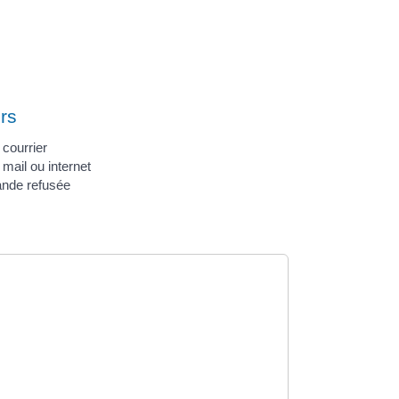
rs
courrier
ail ou internet
ande refusée