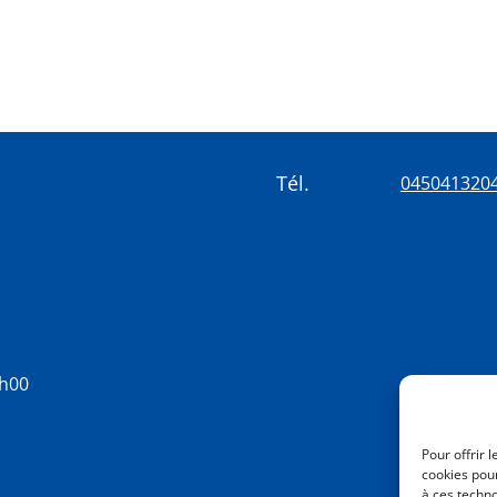
Tél.
045041320
8h00
Pour offrir 
cookies pour
à ces techn