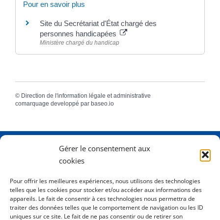
Pour en savoir plus
Site du Secrétariat d'État chargé des
personnes handicapées
Ministère chargé du handicap
©
Direction de l'information légale et administrative
comarquage developpé par
baseo.io
Gérer le consentement aux
Adresse
2 Rue Dame Pernette
cookies
01410 Mijoux
Pour offrir les meilleures expériences, nous utilisons des technologies
telles que les cookies pour stocker et/ou accéder aux informations des
Horaires
Lundi de 8h15 à 12h
appareils. Le fait de consentir à ces technologies nous permettra de
Mardi de 8h15 à 12h
traiter des données telles que le comportement de navigation ou les ID
uniques sur ce site. Le fait de ne pas consentir ou de retirer son
Mercredi 8h15 à 12h