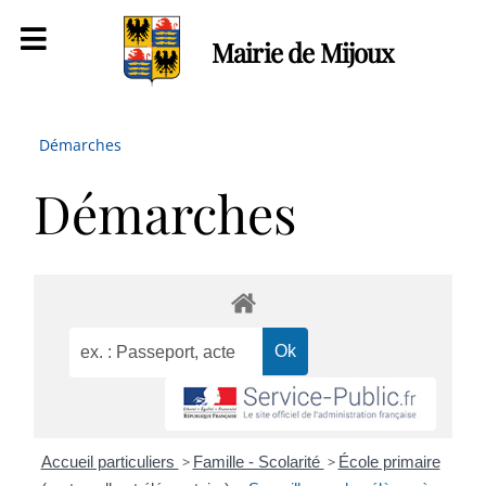
Mairie de Mijoux
Démarches
Démarches
Accueil particuliers
>
Famille - Scolarité
>
École primaire